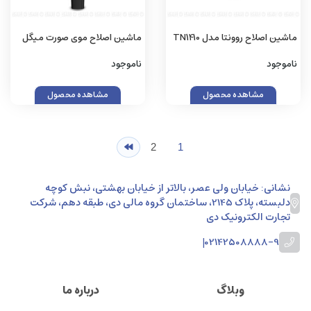
ماشین اصلاح روونتا مدل TN1410
ماشین اصلاح موی صورت میگل
مدل GES 8
ناموجود
ناموجود
مشاهده محصول
مشاهده محصول
2
1
نشانی: خیابان ولی عصر، بالاتر از خیابان بهشتی، نبش کوچه
دلبسته، پلاک 2145، ساختمان گروه مالی دی، طبقه دهم، شرکت
تجارت الکترونیک دی
|
02142508888-9
وبلاگ
درباره ما