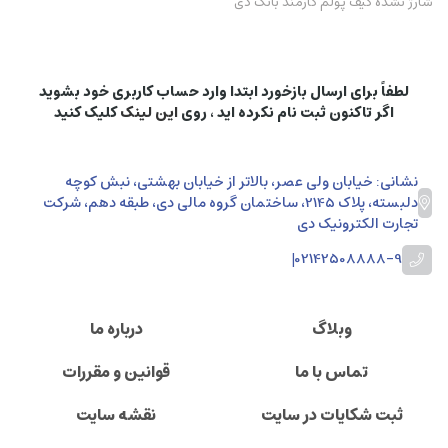
شارژ نشده کیف پولم کارمند بانک دی
لطفاً برای ارسال بازخورد ابتدا وارد حساب کاربری خود بشوید
اگر تاکنون ثبت نام نکرده اید ، روی
این لینک
کلیک کنید
نشانی: خیابان ولی عصر، بالاتر از خیابان بهشتی، نبش کوچه
دلبسته، پلاک 2145، ساختمان گروه مالی دی، طبقه دهم، شرکت
تجارت الکترونیک دی
|
02142508888-9
وبلاگ
درباره ما
تماس با ما
قوانین و مقررات
ثبت شکایات در سایت
نقشه سایت