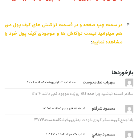
در سمت چپ صفحه و در قسمت تراکنش های کیف پول من
هم میتوانید لیست تراکنش ها و موجودی کیف پول خود را
مشاهده نمایید
:
بازخوردها
سهراب نظامدوست
سه شنبه 22 اردیبهشت 1405 - 16:04
سلام خسته نباشید چرا همه کالا رو زده موجود نمی باشد 5134
محمود شرفلو
شنبه 15 فروردین 1405 - 12:55
بابا.جمع.کن.مسخر.کردی.خودت.بدترین.فرشگاه.هست.۳۷۲۴
مسعود جناني
شنبه 25 مرداد 1404 - 13:43