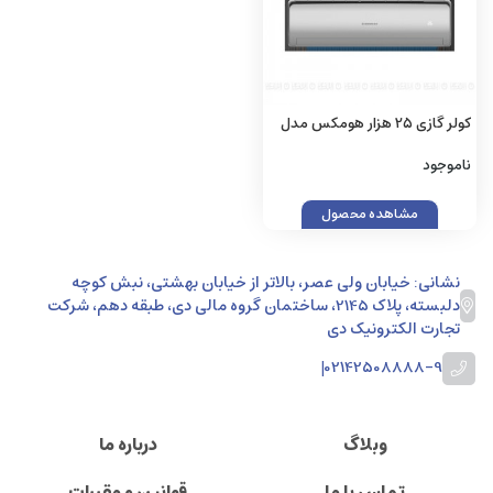
کولر گازی 25 هزار هومکس مدل
H25CH-5015
ناموجود
مشاهده محصول
نشانی: خیابان ولی عصر، بالاتر از خیابان بهشتی، نبش کوچه
دلبسته، پلاک 2145، ساختمان گروه مالی دی، طبقه دهم، شرکت
تجارت الکترونیک دی
|
02142508888-9
وبلاگ
درباره ما
تماس با ما
قوانین و مقررات