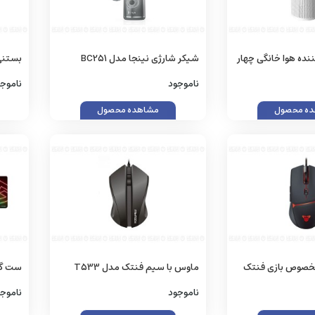
نده هوا خانگی چهار
شیکر شارژی نینجا مدل BC251
بستنی س
دل AP330
گنجایش 0.65 لیتر
ناموجود
ناموج
ه محصول
مشاهده محصول
خصوص بازی فنتک
ماوس با سیم فنتک مدل T533
NDLE
Professional Office Mouse
ناموجود
ناموج