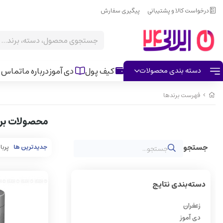
درخواست کالا و پشتیبانی
پیگیری سفارش
کیف پول
دی آموز
درباره ما
تماس ب
دسته بندی محصولات
فهرست برندها
محصولات برن
جدیدترین ها
پربا
دسته‌بندی نتایج
زعفران
دی آموز