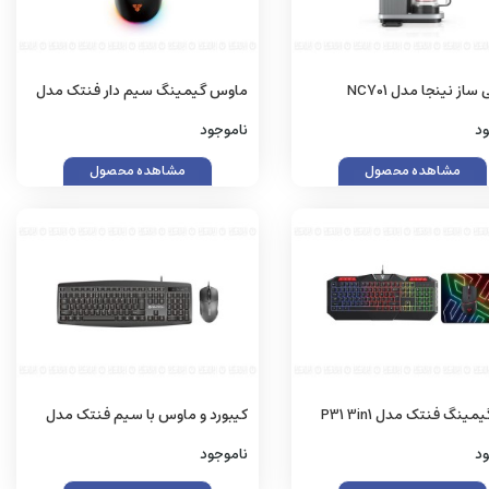
از نینجا مدل NC701
ماوس گیمینگ سیم دار فنتک مدل
Phantom II VX 6 Wired 7200DPI
ود
ناموجود
مشاهده محصول
مشاهده محصول
ست گیمینگ فنتک مدل P31 3in1
کیبورد و ماوس با سیم فنتک مدل
KM-100
BU
ود
ناموجود