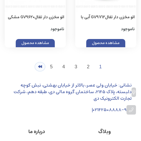
اتو مخزن دار تفالGV9712 آبی با
اتو مخزن دار تفالGV9620 مشکی
گارانتی اصلی (زینو)
با گارانتی اصلی (زینو)
ناموجود
ناموجود
مشاهده محصول
مشاهده محصول
5
4
3
2
1
نشانی: خیابان ولی عصر، بالاتر از خیابان بهشتی، نبش کوچه
دلبسته، پلاک 2145، ساختمان گروه مالی دی، طبقه دهم، شرکت
تجارت الکترونیک دی
|
02142508888-9
وبلاگ
درباره ما