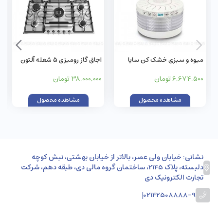
میوه و سبزی خشک کن سایا
اجاق گاز رومیزی 5 شعله آلتون
مدل پاپایا
مدل S517N استیل
6,674,500 تومان
38,000,000 تومان
مشاهده محصول
مشاهده محصول
نشانی: خیابان ولی عصر، بالاتر از خیابان بهشتی، نبش کوچه
دلبسته، پلاک 2145، ساختمان گروه مالی دی، طبقه دهم، شرکت
تجارت الکترونیک دی
|
02142508888-9