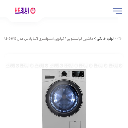
لوازم خانگی
ماشین لباسشویی 9 کیلویی اسنواسری اکتا پلاس مدل SWM-E92S نقره ایی کد 23288