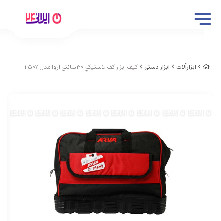
ابزارآلات
ابزار دستی
کيف ابزار کف لاستيکي 30سانتی آروا مدل 4507