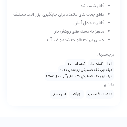
قابل شستشو
دارای جیب های متعدد برای جایگیری ابزار آلات مختلف
قابلیت حمل آسان
مجهز به دسته های روکش دار
جنس برزنت تقویت شده و ضد آب
برچسبها :
آروا
کیف ابزار
کیف ابزار آروا
کيف ابزار کف لاستيکي آروا مدل 4507
کيف ابزار کف لاستيکي 30سانتی آروا مدل 4507
بخشها :
کالاهای اقتصادی
ابزارآلات
ابزار دستی