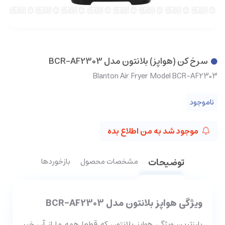
سرخ کن (هواپز) بلانتون مدل BCR-AF2303
Blanton Air Fryer Model BCR-AF2303
ناموجود
موجود شد به من اطلاع بده
توضیحات
مشخصات محصول
بازخوردها
ویژگی هواپز بلانتون مدل BCR-AF2303
بارزترین ویژگی هواپز بلانتون که قطعا همه ما از آن خبر