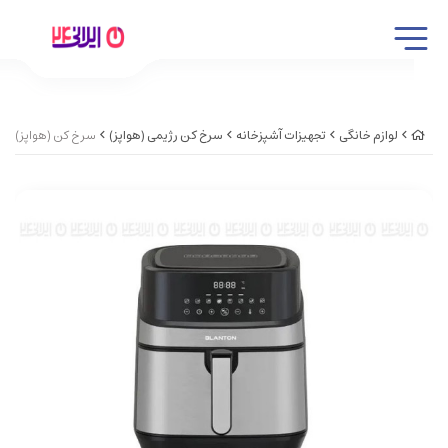
لوازم خانگی
تجهیزات آشپزخانه
سرخ کن رژیمی (هواپز)
سرخ کن (هواپز) بلانتون م