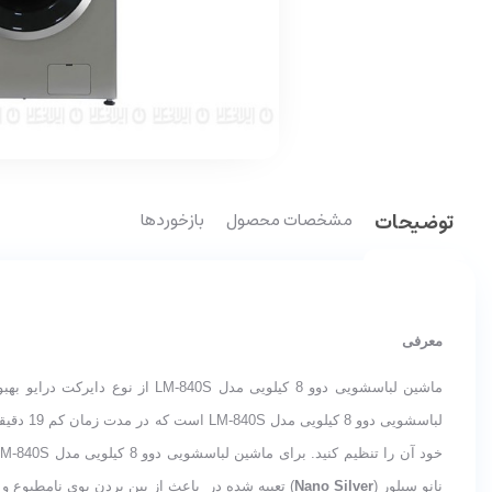
توضیحات
مشخصات محصول
بازخوردها
معرفی
لباسشوی
نانو سیلور (
Nano Silver
) تعبیه شده در باعث از بین بردن بوی نامطبوع و