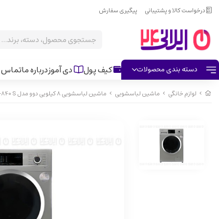
درخواست کالا و پشتیبانی
پیگیری سفارش
کیف پول
دی آموز
درباره ما
تماس ب
دسته بندی محصولات
لوازم خانگی
ماشین لباسشویی
ماشین لباسشویی 8 کیلویی دوو مدل LM-840 S نقره ایی کد 42317