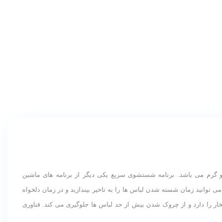
شویی دوو 8 کیلویی مدل LM-840S از نوع دایرکت درایو بهبود يافته است که سرعت چرخش آن 1400 دور در دقیقه و ظرفیت دیگ آن 8 کیلو گرم می باشد. برنامه شستشوی سریع یکی دیگر از برنامه های ماشین
 از سیستم شستشوی تاخیری می توانید زمان شسته شدن لباس ها را به تاخیر بیندازید و در زمان دلخواه
شده که قابلیت شستن لباس ها با بخار را دارد و از چروک شدن بیش از حد لباس ها جلوگیری می کند. فناوری