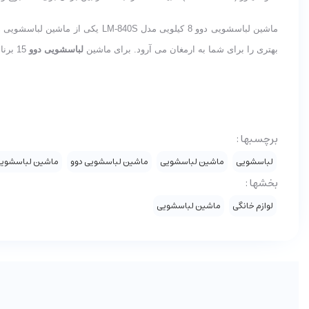
ماشین لباسشویی دوو 8 کیلویی 
بهتری را برای شما به ارمغان می آرود. برای ماشین
لباسشویی دوو
15 برنامه شستشو در نظر گرفته شده که هر کدام دارای قابلیت های منحصر به فرد خود می باشد.
برچسبها :
لباسشویی
ماشین لباسشویی
ماشین لباسشویی دوو
ماشین لباسشویی 8 کیلویی دوو مدل LM-840S رنگ نق
بخشها :
لوازم خانگی
ماشین لباسشویی