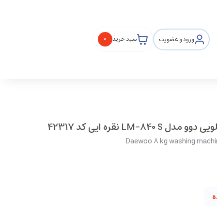
ورود و عضویت
سبد خرید
0
Daewoo 8 kg washing machin
ه