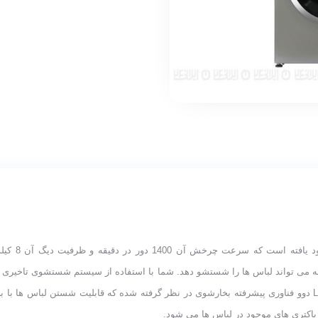
ماشین لباس
ی دوو 8 کیلویی مدل LM-840S است که در مدت زمان کم 19 دقیقه می تواند لباس ها را شستشو دهد. شما با استفاده
خود آن را تنظیم کنید. برای ماشین لباسشویی دوو 8 کیلویی مدل LM-840S دوو فناوری پیشرفته بخارشوی در نظر گرفته 
 باکتری های موجود در لباس ها می شود.