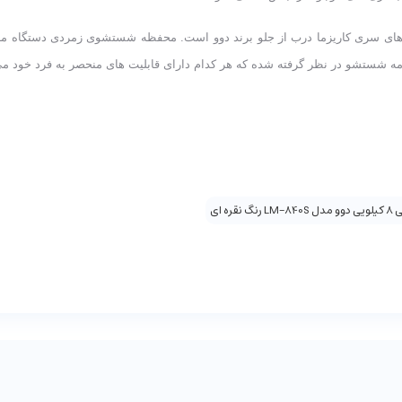
مدل LM-840S یکی از ماشین لباسشویی های سری کاریزما درب از جلو برند دوو است. محفظه شستش
ره ای