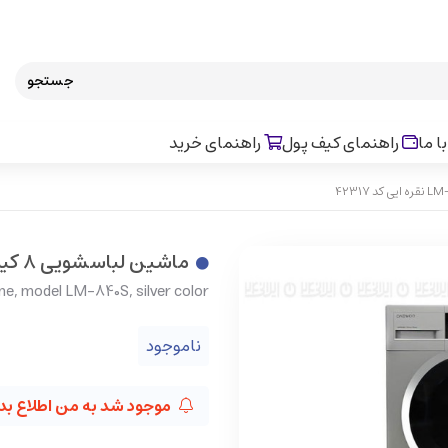
جستجو
ا ما
راهنمای کیف پول
راهنمای خرید
ماشین لباسشویی 8 کیلویی دوو مدل LM-840 S نقره ایی کد 42317
e, model LM-840S, silver color
ناموجود
موجود شد به من اطلاع بد