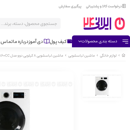
درخواست کالا و پشتیبانی
پیگیری سفارش
کیف پول
دی آموز
درباره ما
تماس ب
دسته بندی محصولات
لوازم خانگی
ماشین لباسشویی
ماشین لباسشویی 8 کیلویی دوو مدل DWK-ZL860CC سفید