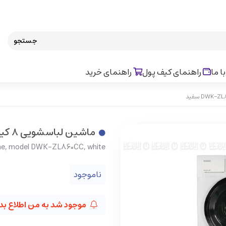
جستجو
ا ما
راهنمای کیف پول
راهنمای خرید
ماشین لباسشویی 8 کیلویی دوو مدل DWK-ZL860CC سفید
ne, model DWK-ZL860CC, white
ناموجود
موجود شد به من اطلاع بد