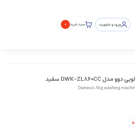
ورود و عضویت
سبد خرید
0
Daewoo 8kg washing machi
ه