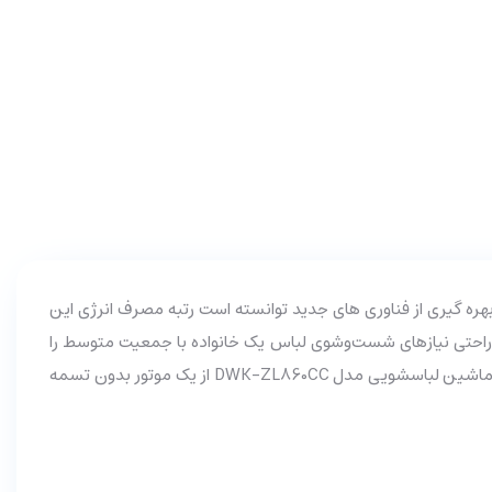
ست. شرکت دوو با بهره گیری از فناوری های جدید توانسته است رتبه مصرف انرژی این
یری از توان موتور قدرتمند با سرعت 1400 دور در دقیقه و ظرفیت دیگ 8 کیلوگرم می‌تواند به راحتی نیازهای شست‌وشوی لباس یک خانواده با جمعیت متوسط را
برطرف کند. شرکت دوو برای این مدل 14 برنامه شستشو تعبیه کرده که این گزینه می‌تواند دست شما را برای شستشوی انواع البسه باز بگذارد. ماشین لباسشویی مدل DWK-ZL860CC از یک موتور بدون تسمه