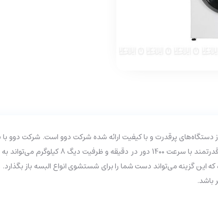
ل DWK-ZL860CC ظرفیت 8 کیلوگرم یکی از دستگاه‌های پرقدرت و با کیفیت ارائه شده شرکت دوو ا
محصول را به +++A برساند. این دستگاه با بهره‌گ
 باشد.