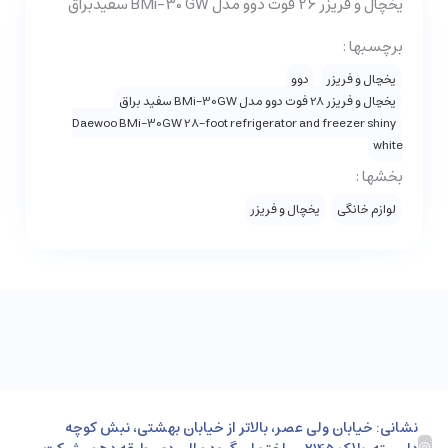
یخچال و فریزر 26 فوت دوو مدل BMi-30 GW سفیدبراق
برچسبها :
یخچال و فریزر
دوو
یخچال و فریزر 28 فوت دوو مدل BMi-30GW سفید براق
Daewoo BMi-30GW 28-foot refrigerator and freezer shiny
white
بخشها :
لوازم خانگی
یخچال و فریزر
نشانی: خیابان ولی عصر، بالاتر از خیابان بهشتی، نبش کوچه