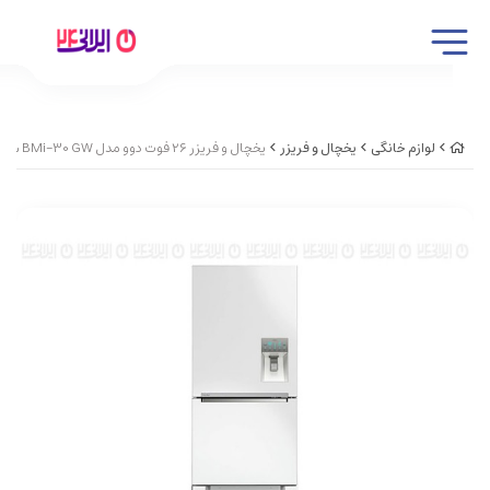
لوازم خانگی
یخچال و فریزر
یخچال و فریزر 26 فوت دوو مدل BMi-30 GW سفیدبراق کد 42381