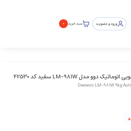
ورود و عضویت
سبد خرید
0
Daewoo LM-981W 9kg Auto
ه