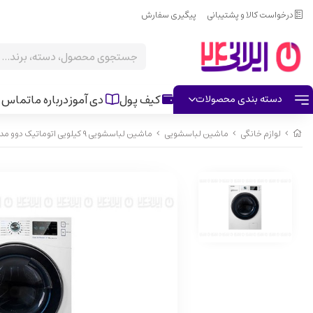
درخواست کالا و پشتیبانی
پیگیری سفارش
کیف پول
دی آموز
درباره ما
تماس ب
دسته بندی محصولات
لوازم خانگی
ماشین لباسشویی
ماشین لباسشویی 9 کیلویی اتوماتیک دوو مدل LM-981W سفید کد 42530