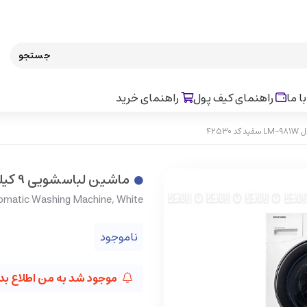
جستجو
ا ما
راهنمای کیف پول
راهنمای خرید
ماشین لباسشویی 9 کیلویی اتوماتیک دوو مدل LM-981W سفید کد 42530
matic Washing Machine, White
ناموجود
موجود شد به من اطلاع بد