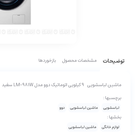
توضیحات
مشخصات محصول
بازخوردها
ماشین لباسشویی 9 کیلویی اتوماتیک دوو مدل LM-981W سفید
برچسبها :
لباسشویی
ماشین لباسشویی
دوو
بخشها :
لوازم خانگی
ماشین لباسشویی