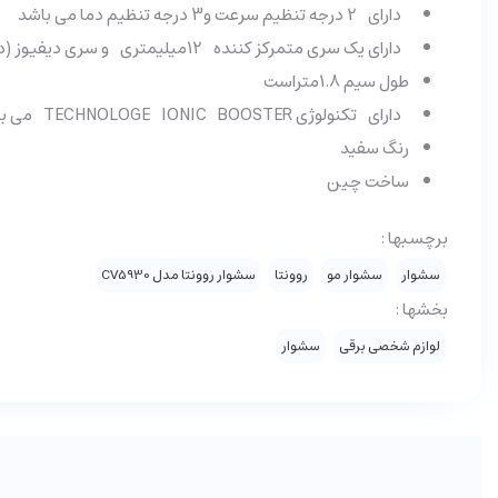
دارای 2 درجه تنظیم سرعت و3 درجه تنظیم دما می باشد
دارای یک سری متمرکز کننده 12میلیمتری و سری دیفیوز (دیسپانسر) می باشد
طول سیم 1.8متراست
دارای تکنولوژی TECHNOLOGE IONIC BOOSTER می باشد که با تولید یون منفی بیشترباعث می شود موی درخشانتر صافتر و بدون الکتریسیته داشته باشید
رنگ سفید
ساخت چین
برچسبها :
سشوار
سشوار مو
روونتا
سشوار روونتا مدل CV5930
بخشها :
لوازم شخصی برقی
سشوار