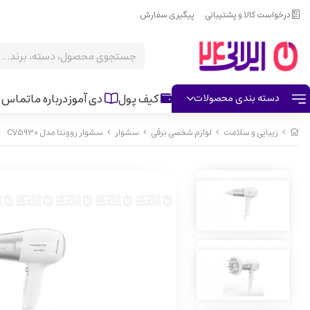
درخواست کالا و پشتیبانی
پیگیری سفارش
کیف پول
دی آموز
درباره ما
تماس ب
دسته بندی محصولات
زیبایی و سلامت
لوازم شخصی برقی
سشوار
سشوار روونتا مدل CV5930