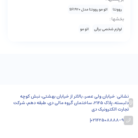
روونتا
اتو مو روونتا مدل SF1920
بخشها :
لوازم شخصی برقی
اتو مو
نشانی: خیابان ولی عصر، بالاتر از خیابان بهشتی، نبش کوچه
دلبسته، پلاک 2145، ساختمان گروه مالی دی، طبقه دهم، شرکت
تجارت الکترونیک دی
|
02142508888-9