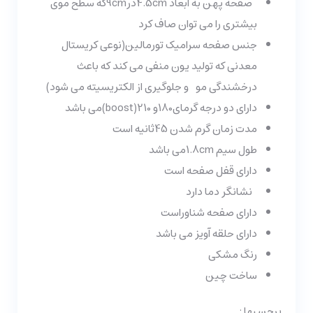
صفحه پهن به ابعاد 4.5cmدر9cmکه سطح موی
بیشتری را می توان صاف کرد
جنس صفحه سرامیک تورمالین(نوعی کریستال
معدنی که تولید یون منفی می کند که باعث
درخشندگی مو و جلوگیری از الکتریسیته می شود)
دارای دو درجه گرمای180و 210(boost)می باشد
مدت زمان گرم شدن 45ثانیه است
طول سیم 1.8cmمی باشد
دارای قفل صفحه است
نشانگر دما دارد
دارای صفحه شناوراست
دارای حلقه آویز می باشد
رنگ مشکی
ساخت چین
برچسبها :