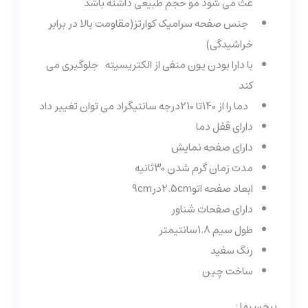
عث می شود مو حجم طبیعی داشته باشد
جنس صفحه سرامیک کوارتز(مقاومت بالا در برابر
خراشیدگی)
با دارا بودن یون منفی از الکتریسیته جلوگیری می
کند
دما را از 140تا 210درجه سانتیگراد می توان تغییر داد
دارای قفل دما
دارای صفحه نمایش
مدت زمان گرم شدن 30ثانیه
ابعاد صفحه اتو2.5cmدر9cm
دارای صفحات شناور
طول سیم 1.8سانتیمتر
رنگ سفید
ساخت چین
برچسبها :