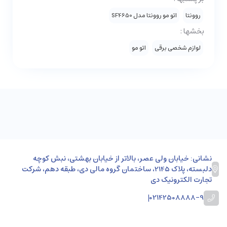
روونتا
اتو مو روونتا مدل SF4650
بخشها :
لوازم شخصی برقی
اتو مو
نشانی: خیابان ولی عصر، بالاتر از خیابان بهشتی، نبش کوچه
دلبسته، پلاک 2145، ساختمان گروه مالی دی، طبقه دهم، شرکت
تجارت الکترونیک دی
|
02142508888-9