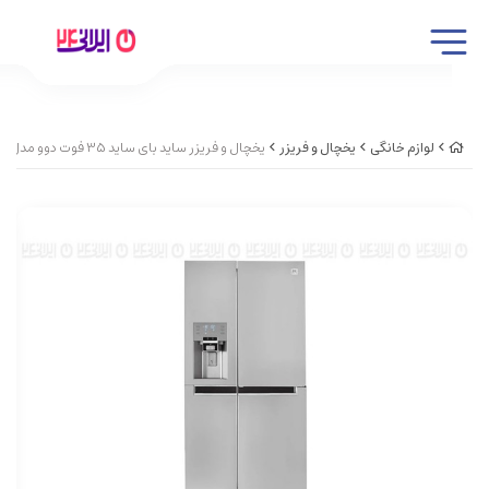
لوازم خانگی
یخچال و فریزر
یخچال و فریزر ساید بای ساید 35 فوت دوو مدل ARSXi30-30S استیل کد42360