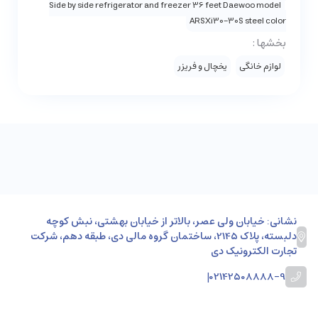
Side by side refrigerator and freezer 36 feet Daewoo model
ARSXi30-30S steel color
بخشها :
لوازم خانگی
یخچال و فریزر
نشانی: خیابان ولی عصر، بالاتر از خیابان بهشتی، نبش کوچه
دلبسته، پلاک 2145، ساختمان گروه مالی دی، طبقه دهم، شرکت
تجارت الکترونیک دی
|
02142508888-9