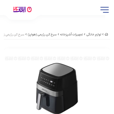
لوازم خانگی
تجهیزات آشپزخانه
سرخ کن رژیمی (هواپز)
سرخ کن رژیمی زنیت مدل 7