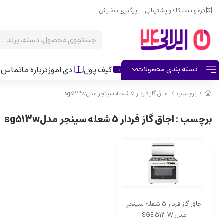
درخواست کالا و پشتیبانی
پیگیری سفارش
کیف پول
دی آموز
درباره ما
تماس ب
دسته بندی محصولات
برچسب
اجاق گاز فردار 5 شعله سینجر مدلsg513w
برچسب
: اجاق گاز فردار 5 شعله سینجر مدلsg513w
اجاق گاز فردار 5 شعله سینجر
مدل SGE 513 W