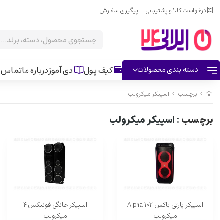
درخواست کالا و پشتیبانی
پیگیری سفارش
کیف پول
دی آموز
درباره ما
تماس ب
دسته بندی محصولات
برچسب
اسپیکر میکرولب
برچسب
: اسپیکر میکرولب
اسپیکر پارتی باکس Alpha 102
اسپیکر خانگی فونیکس ۴
میکرولب
میکرولب