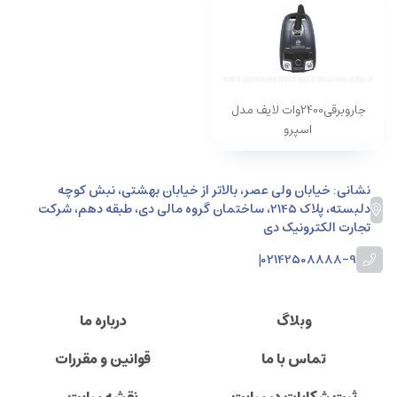
جاروبرقی2400وات لایف مدل
اسپرو
نشانی: خیابان ولی عصر، بالاتر از خیابان بهشتی، نبش کوچه
دلبسته، پلاک 2145، ساختمان گروه مالی دی، طبقه دهم، شرکت
تجارت الکترونیک دی
|
02142508888-9
وبلاگ
درباره ما
تماس با ما
قوانین و مقررات