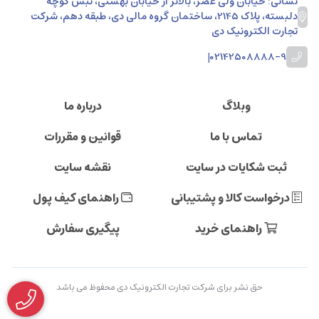
نشانی: خیابان ولی عصر، بالاتر از خیابان بهشتی، نبش کوچه
دلبسته، پلاک 2145، ساختمان گروه مالی دی، طبقه دهم، شرکت
تجارت الکترونیک دی
|
02142508888-9
وبلاگ
درباره ما
تماس با ما
قوانین و مقررات
ثبت شکایات در سایت
نقشه سایت
درخواست کالا و پشتیبانی
راهنمای کیف پول
راهنمای خرید
پیگیری سفارش
حق نشر برای شرکت تجارت الکترونیک دی محفوظ می باشد