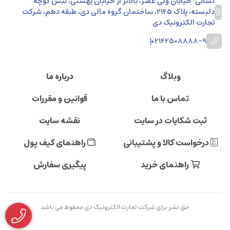
نشانی: خیابان ولی عصر، بالاتر از خیابان بهشتی، نبش کوچه
دلبسته، پلاک 2145، ساختمان گروه مالی دی، طبقه دهم، شرکت
تجارت الکترونیک دی
|
02142508888-9
وبلاگ
درباره ما
تماس با ما
قوانین و مقررات
ثبت شکایات در سایت
نقشه سایت
درخواست کالا و پشتیبانی
راهنمای کیف پول
راهنمای خرید
پیگیری سفارش
حق نشر برای شرکت تجارت الکترونیک دی محفوظ می باشد