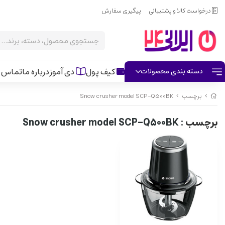
درخواست کالا و پشتیبانی
پیگیری سفارش
کیف پول
دی آموز
درباره ما
تماس ب
دسته بندی محصولات
برچسب
Snow crusher model SCP-Q500BK
برچسب
: Snow crusher model SCP-Q500BK