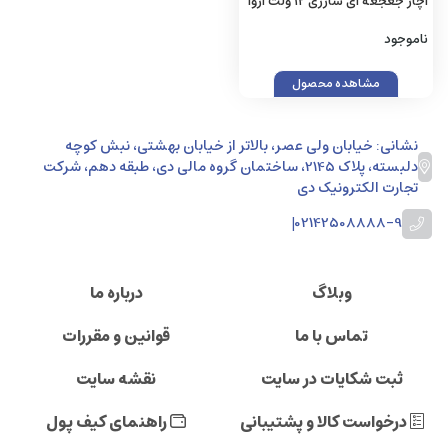
آچار جغجغه ای شارژی ۱۲ ولت آروا
مدل ۵۸۹۴
ناموجود
مشاهده محصول
نشانی: خیابان ولی عصر، بالاتر از خیابان بهشتی، نبش کوچه
دلبسته، پلاک 2145، ساختمان گروه مالی دی، طبقه دهم، شرکت
تجارت الکترونیک دی
|
02142508888-9
وبلاگ
درباره ما
تماس با ما
قوانین و مقررات
ثبت شکایات در سایت
نقشه سایت
درخواست کالا و پشتیبانی
راهنمای کیف پول