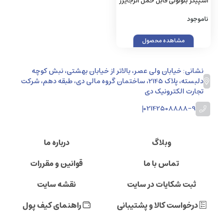
اسپیکر بلوتوثی قابل حمل انرجایزر
مدل BTS161
ناموجود
مشاهده محصول
نشانی: خیابان ولی عصر، بالاتر از خیابان بهشتی، نبش کوچه
دلبسته، پلاک 2145، ساختمان گروه مالی دی، طبقه دهم، شرکت
تجارت الکترونیک دی
|
02142508888-9
وبلاگ
درباره ما
تماس با ما
قوانین و مقررات
ثبت شکایات در سایت
نقشه سایت
درخواست کالا و پشتیبانی
راهنمای کیف پول