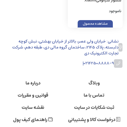
سشوار شیائومیXiaomi
Compact Hair Dryer H101
ناموجود
مشاهده محصول
نشانی: خیابان ولی عصر، بالاتر از خیابان بهشتی، نبش کوچه
دلبسته، پلاک 2145، ساختمان گروه مالی دی، طبقه دهم، شرکت
تجارت الکترونیک دی
|
02142508888-9
وبلاگ
درباره ما
تماس با ما
قوانین و مقررات
ثبت شکایات در سایت
نقشه سایت
درخواست کالا و پشتیبانی
راهنمای کیف پول