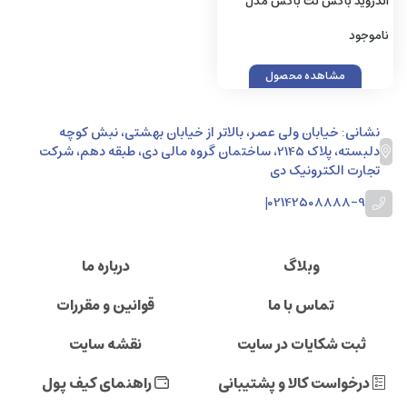
اندروید باکس نت باکس مدل
Shine S
ناموجود
مشاهده محصول
نشانی: خیابان ولی عصر، بالاتر از خیابان بهشتی، نبش کوچه
دلبسته، پلاک 2145، ساختمان گروه مالی دی، طبقه دهم، شرکت
تجارت الکترونیک دی
|
02142508888-9
وبلاگ
درباره ما
تماس با ما
قوانین و مقررات
ثبت شکایات در سایت
نقشه سایت
درخواست کالا و پشتیبانی
راهنمای کیف پول