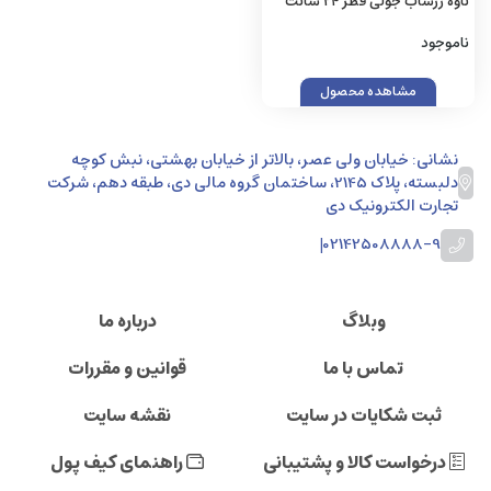
تاوه زرساب جولی قطر 24 سانت
JY-224
ناموجود
مشاهده محصول
نشانی: خیابان ولی عصر، بالاتر از خیابان بهشتی، نبش کوچه
دلبسته، پلاک 2145، ساختمان گروه مالی دی، طبقه دهم، شرکت
تجارت الکترونیک دی
|
02142508888-9
وبلاگ
درباره ما
تماس با ما
قوانین و مقررات
ثبت شکایات در سایت
نقشه سایت
درخواست کالا و پشتیبانی
راهنمای کیف پول