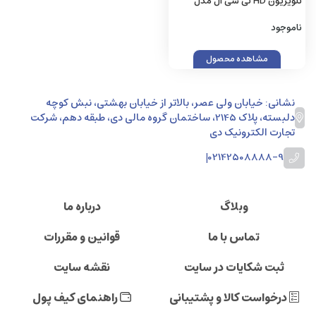
تلویزیون HD تی سی ال مدل
D3400 سایز 32 اینچ
ناموجود
مشاهده محصول
نشانی: خیابان ولی عصر، بالاتر از خیابان بهشتی، نبش کوچه
دلبسته، پلاک 2145، ساختمان گروه مالی دی، طبقه دهم، شرکت
تجارت الکترونیک دی
|
02142508888-9
وبلاگ
درباره ما
تماس با ما
قوانین و مقررات
ثبت شکایات در سایت
نقشه سایت
درخواست کالا و پشتیبانی
راهنمای کیف پول