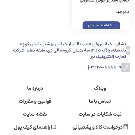
جامپ استارتر خودرو شیائومی
Xiaomi 70Mai Jump Starter
ناموجود
Max Midrive PS06
مشاهده محصول
نشانی: خیابان ولی عصر، بالاتر از خیابان بهشتی، نبش کوچه
دلبسته، پلاک 2145، ساختمان گروه مالی دی، طبقه دهم، شرکت
تجارت الکترونیک دی
|
02142508888-9
وبلاگ
درباره ما
تماس با ما
قوانین و مقررات
ثبت شکایات در سایت
نقشه سایت
درخواست کالا و پشتیبانی
راهنمای کیف پول