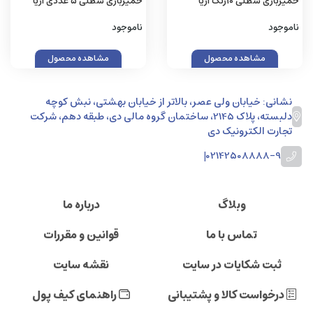
خمیربازی سطلی 10رنگ آریا
خمیربازی سطلی 5 عددی آریا
ناموجود
ناموجود
مشاهده محصول
مشاهده محصول
نشانی: خیابان ولی عصر، بالاتر از خیابان بهشتی، نبش کوچه
دلبسته، پلاک 2145، ساختمان گروه مالی دی، طبقه دهم، شرکت
تجارت الکترونیک دی
|
02142508888-9
وبلاگ
درباره ما
تماس با ما
قوانین و مقررات
ثبت شکایات در سایت
نقشه سایت
درخواست کالا و پشتیبانی
راهنمای کیف پول