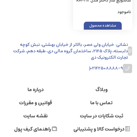
ساندویچ ساز کاخلر مدل KH-212
ناموجود
مشاهده محصول
نشانی: خیابان ولی عصر، بالاتر از خیابان بهشتی، نبش کوچه
دلبسته، پلاک 2145، ساختمان گروه مالی دی، طبقه دهم، شرکت
تجارت الکترونیک دی
|
02142508888-9
وبلاگ
درباره ما
تماس با ما
قوانین و مقررات
ثبت شکایات در سایت
نقشه سایت
درخواست کالا و پشتیبانی
راهنمای کیف پول