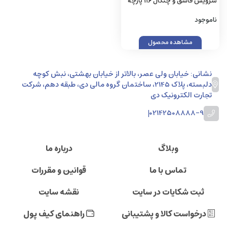
سرویس قاشق و چنگال 116 پارچه
ناب استیل مدل امپریال کادویی
ناموجود
مشاهده محصول
نشانی: خیابان ولی عصر، بالاتر از خیابان بهشتی، نبش کوچه
دلبسته، پلاک 2145، ساختمان گروه مالی دی، طبقه دهم، شرکت
تجارت الکترونیک دی
|
02142508888-9
وبلاگ
درباره ما
تماس با ما
قوانین و مقررات
ثبت شکایات در سایت
نقشه سایت
درخواست کالا و پشتیبانی
راهنمای کیف پول