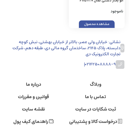
اتو بخار دستی تفال FV5720
نارنجی با گارانتی اصلی (زینو)
ناموجود
مشاهده محصول
نشانی: خیابان ولی عصر، بالاتر از خیابان بهشتی، نبش کوچه
دلبسته، پلاک 2145، ساختمان گروه مالی دی، طبقه دهم، شرکت
تجارت الکترونیک دی
|
02142508888-9
وبلاگ
درباره ما
تماس با ما
قوانین و مقررات
ثبت شکایات در سایت
نقشه سایت
درخواست کالا و پشتیبانی
راهنمای کیف پول